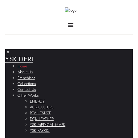
YSK DERI
Home
About Us
Franchises
Collections
Contact Us
Other Works
ENERGY
AGRICULTURE
REAL ESTATE
DÇK LEATHER
YSK MEDICAL MASK
YSK FABRIC