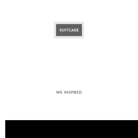
SUITCASE
WE INSPIRED
FROM YOUR PASSION