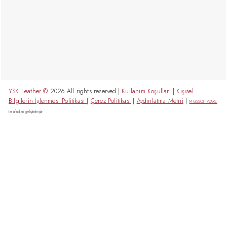
YSK Leather ©
2026 All rights reserved.|
Kullanım Koşulları
|
Kişisel
Bilgilerin İşlenmesi Politikası
|
Çerez Politikası
|
Aydınlatma Metni
|
MGSSOFTWARE
tarafından geliştirilmiştir