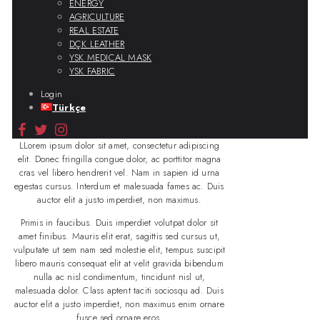
ENERGY
AGRICULTURE
REAL ESTATE
DÇK LEATHER
YSK MEDICAL MASK
YSK FABRIC
Login
Türkçe
LLorem ipsum dolor sit amet, consectetur adipiscing
elit. Donec fringilla congue dolor, ac porttitor magna
cras vel libero hendrerit vel. Nam in sapien id urna
egestas cursus. Interdum et malesuada fames ac. Duis
auctor elit a justo imperdiet, non maximus.
Primis in faucibus. Duis imperdiet volutpat dolor sit
amet finibus. Mauris elit erat, sagittis sed cursus ut,
vulputate ut sem nam sed molestie elit, tempus suscipit
libero mauris consequat elit at velit gravida bibendum
nulla ac nisl condimentum, tincidunt nisl ut,
malesuada dolor. Class aptent taciti sociosqu ad. Duis
auctor elit a justo imperdiet, non maximus enim ornare
fusce sed ornare eros.