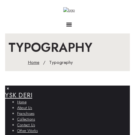
TYPOGRAPHY
Home
Typography
YSK DERI
Home
About Us
Franchises
Collections
Contact Us
Other Works