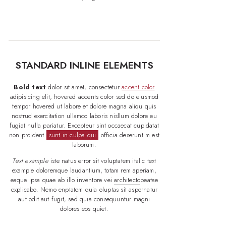
STANDARD INLINE ELEMENTS
Bold text
dolor sit amet, consectetur
accent color
adipisicing elit, hovered accents color sed do eiusmod
tempor hovered ut labore et dolore magna aliqu quis
nostrud exercitation ullamco laboris nisllum dolore eu
fugiat nulla pariatur. Excepteur sint occaecat cupidatat
non proident
sunt in culpa qui
officia deserunt m est
laborum.
Text example
iste natus error sit voluptatem italic text
example doloremque laudantium, totam rem aperiam,
eaque ipsa quae ab illo inventore vei
architecto
beatae
explicabo. Nemo enptatem quia oluptas sit aspernatur
aut odit aut fugit, sed quia consequuntur magni
dolores eos quiet.