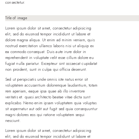
consectetur.
Title of image
Lorem ipsum dolor sit amet, consectetur adipisicing
elit, sed do eiusmod tempor incididunt ut labore et
dolore magna aliqua. Ut enim ad minim veniam, quis
nostrud exercitation ullamco laboris nisi ut aliquip ex
ea commodo consequat. Duis aute irure dolor in
reprehenderit in voluptate velit esse cillum dolore eu
fugiat nulla pariatur. Excepteur sint occaecat cupidatat
non proident, sunt in culpa qui officia deserunt.
Sed ut perspiciatis unde omnis iste natus error sit
voluptatem accusantium doloremque laudantium, totam
rem aperiam, eaque ipsa quae ab illo inventore
veritatis et. quasi.architecto beatae vitae dicta sunt
explicabo. Nemo enim ipsam voluptatem quia voluptas
sit aspernatur aut odit aut fugit sed quia consequuntur
magni dolores eos qui ratione voluptatem sequi
nesciunt.
Lorem ipsum dolor sit amet, consectetur adipisicing
elit, sed do eiusmod tempor incididunt ut labore et