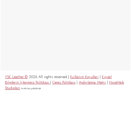
YSK Leather ©
2026 All rights reserved.|
Kullanım Koşulları
|
Kişisel
Bilgilerin İşlenmesi Politikası
|
Çerez Politikası
|
Aydınlatma Metni
|
NovaWeb
Stüdyoları
tarafından geliştirilmiştir